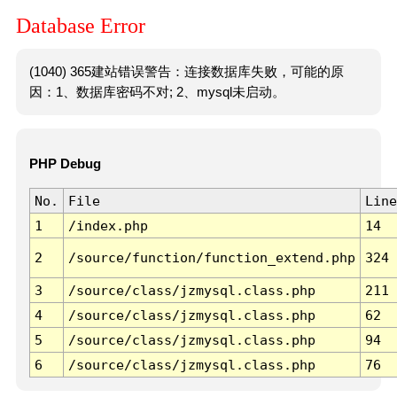
Database Error
(1040) 365建站错误警告：连接数据库失败，可能的原
因：1、数据库密码不对; 2、mysql未启动。
PHP Debug
No.
File
Line
1
/index.php
14
2
/source/function/function_extend.php
324
3
/source/class/jzmysql.class.php
211
4
/source/class/jzmysql.class.php
62
5
/source/class/jzmysql.class.php
94
6
/source/class/jzmysql.class.php
76