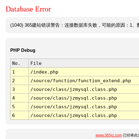
Database Error
(1040) 365建站错误警告：连接数据库失败，可能的原因：1、数
PHP Debug
No.
File
1
/index.php
2
/source/function/function_extend.php
3
/source/class/jzmysql.class.php
4
/source/class/jzmysql.class.php
5
/source/class/jzmysql.class.php
6
/source/class/jzmysql.class.php
www.365jz.com
已经将此