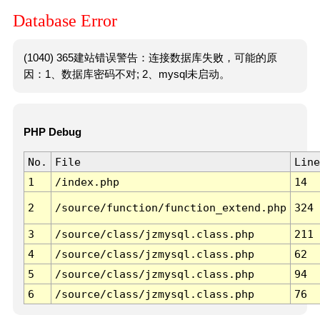
Database Error
(1040) 365建站错误警告：连接数据库失败，可能的原
因：1、数据库密码不对; 2、mysql未启动。
PHP Debug
No.
File
Line
1
/index.php
14
2
/source/function/function_extend.php
324
3
/source/class/jzmysql.class.php
211
4
/source/class/jzmysql.class.php
62
5
/source/class/jzmysql.class.php
94
6
/source/class/jzmysql.class.php
76