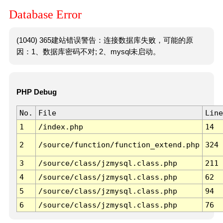
Database Error
(1040) 365建站错误警告：连接数据库失败，可能的原
因：1、数据库密码不对; 2、mysql未启动。
PHP Debug
No.
File
Line
1
/index.php
14
2
/source/function/function_extend.php
324
3
/source/class/jzmysql.class.php
211
4
/source/class/jzmysql.class.php
62
5
/source/class/jzmysql.class.php
94
6
/source/class/jzmysql.class.php
76