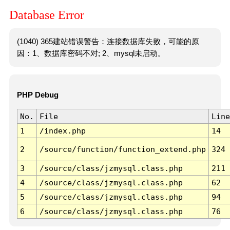
Database Error
(1040) 365建站错误警告：连接数据库失败，可能的原
因：1、数据库密码不对; 2、mysql未启动。
PHP Debug
No.
File
Line
1
/index.php
14
2
/source/function/function_extend.php
324
3
/source/class/jzmysql.class.php
211
4
/source/class/jzmysql.class.php
62
5
/source/class/jzmysql.class.php
94
6
/source/class/jzmysql.class.php
76