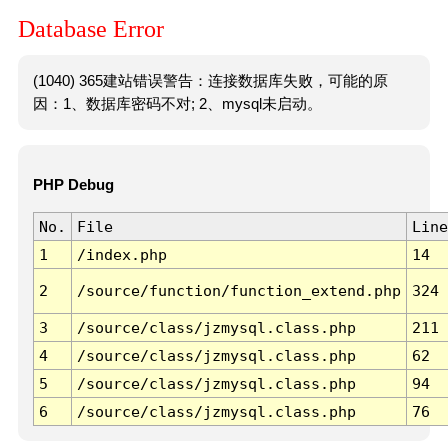
Database Error
(1040) 365建站错误警告：连接数据库失败，可能的原
因：1、数据库密码不对; 2、mysql未启动。
PHP Debug
No.
File
Line
1
/index.php
14
2
/source/function/function_extend.php
324
3
/source/class/jzmysql.class.php
211
4
/source/class/jzmysql.class.php
62
5
/source/class/jzmysql.class.php
94
6
/source/class/jzmysql.class.php
76