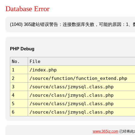
Database Error
(1040) 365建站错误警告：连接数据库失败，可能的原因：1、数
PHP Debug
No.
File
1
/index.php
2
/source/function/function_extend.php
3
/source/class/jzmysql.class.php
4
/source/class/jzmysql.class.php
5
/source/class/jzmysql.class.php
6
/source/class/jzmysql.class.php
www.365jz.com
已经将此