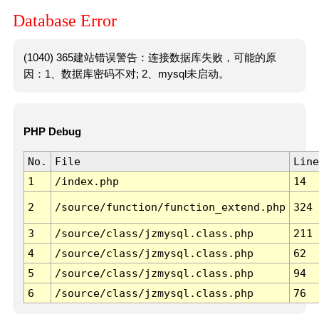
Database Error
(1040) 365建站错误警告：连接数据库失败，可能的原
因：1、数据库密码不对; 2、mysql未启动。
PHP Debug
No.
File
Line
1
/index.php
14
2
/source/function/function_extend.php
324
3
/source/class/jzmysql.class.php
211
4
/source/class/jzmysql.class.php
62
5
/source/class/jzmysql.class.php
94
6
/source/class/jzmysql.class.php
76