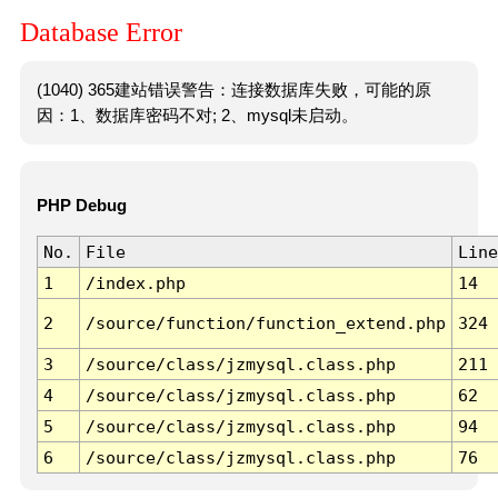
Database Error
(1040) 365建站错误警告：连接数据库失败，可能的原
因：1、数据库密码不对; 2、mysql未启动。
PHP Debug
No.
File
Line
1
/index.php
14
2
/source/function/function_extend.php
324
3
/source/class/jzmysql.class.php
211
4
/source/class/jzmysql.class.php
62
5
/source/class/jzmysql.class.php
94
6
/source/class/jzmysql.class.php
76