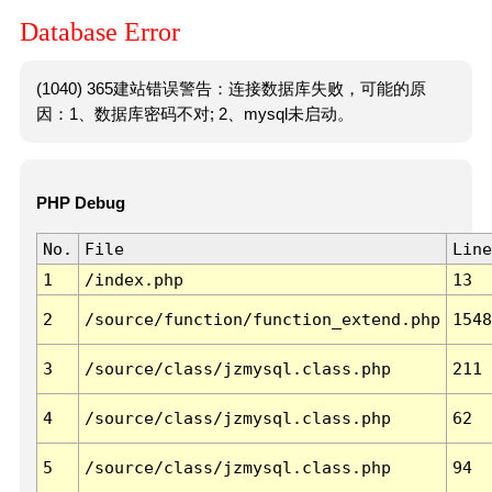
Database Error
(1040) 365建站错误警告：连接数据库失败，可能的原
因：1、数据库密码不对; 2、mysql未启动。
PHP Debug
No.
File
Line
1
/index.php
13
2
/source/function/function_extend.php
1548
3
/source/class/jzmysql.class.php
211
4
/source/class/jzmysql.class.php
62
5
/source/class/jzmysql.class.php
94