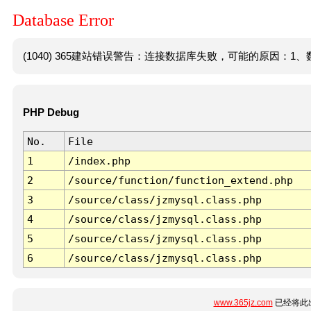
Database Error
(1040) 365建站错误警告：连接数据库失败，可能的原因：1、数
PHP Debug
No.
File
1
/index.php
2
/source/function/function_extend.php
3
/source/class/jzmysql.class.php
4
/source/class/jzmysql.class.php
5
/source/class/jzmysql.class.php
6
/source/class/jzmysql.class.php
www.365jz.com
已经将此