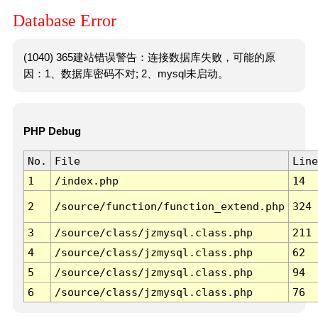
Database Error
(1040) 365建站错误警告：连接数据库失败，可能的原
因：1、数据库密码不对; 2、mysql未启动。
PHP Debug
No.
File
Line
1
/index.php
14
2
/source/function/function_extend.php
324
3
/source/class/jzmysql.class.php
211
4
/source/class/jzmysql.class.php
62
5
/source/class/jzmysql.class.php
94
6
/source/class/jzmysql.class.php
76