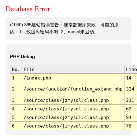
Database Error
(1040) 365建站错误警告：连接数据库失败，可能的原
因：1、数据库密码不对; 2、mysql未启动。
PHP Debug
No.
File
Line
1
/index.php
14
2
/source/function/function_extend.php
324
3
/source/class/jzmysql.class.php
211
4
/source/class/jzmysql.class.php
62
5
/source/class/jzmysql.class.php
94
6
/source/class/jzmysql.class.php
76