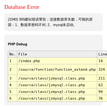
Database Error
(1040) 365建站错误警告：连接数据库失败，可能的原
因：1、数据库密码不对; 2、mysql未启动。
PHP Debug
No.
File
Line
1
/index.php
14
2
/source/function/function_extend.php
324
3
/source/class/jzmysql.class.php
211
4
/source/class/jzmysql.class.php
62
5
/source/class/jzmysql.class.php
94
6
/source/class/jzmysql.class.php
76