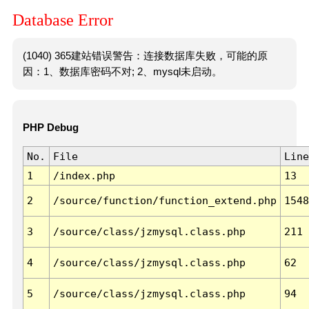
Database Error
(1040) 365建站错误警告：连接数据库失败，可能的原
因：1、数据库密码不对; 2、mysql未启动。
PHP Debug
No.
File
Line
1
/index.php
13
2
/source/function/function_extend.php
1548
3
/source/class/jzmysql.class.php
211
4
/source/class/jzmysql.class.php
62
5
/source/class/jzmysql.class.php
94