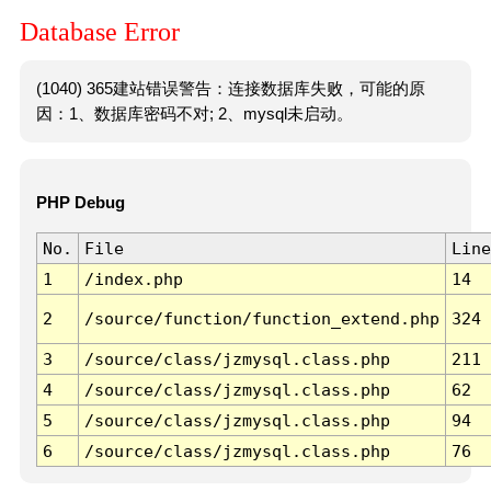
Database Error
(1040) 365建站错误警告：连接数据库失败，可能的原
因：1、数据库密码不对; 2、mysql未启动。
PHP Debug
No.
File
Line
1
/index.php
14
2
/source/function/function_extend.php
324
3
/source/class/jzmysql.class.php
211
4
/source/class/jzmysql.class.php
62
5
/source/class/jzmysql.class.php
94
6
/source/class/jzmysql.class.php
76