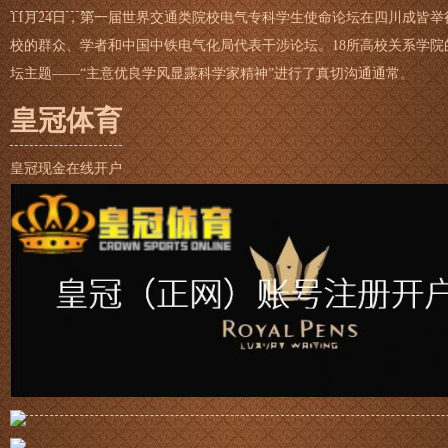
11月24日，第一届世界交通类院校电气专科学生使命论坛在四川成皆举
校的群众、学者和中国中铁电气化局代表干涉论坛。18所高校关系学院
坛主题——“主意优良学风显露科学家精神”进行了真切沟通通常。
皇冠体育
皇冠现金在线开户