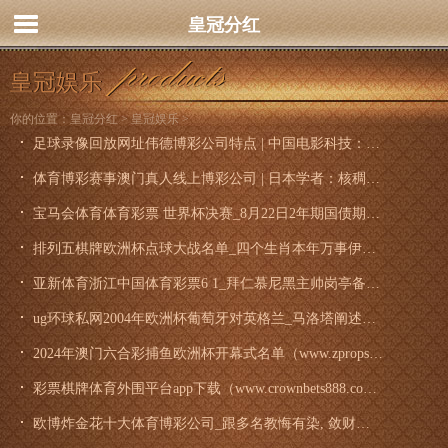
皇冠分红
皇冠娱乐
你的位置：
皇冠分红
>
皇冠娱乐
>
足球录像回放网址伟德博彩公司特点 | 中国电影科技：回望千山路&#32;前行万里春
体育博彩赛事澳门真人线上博彩公司 | 日本学者：核稠浊水排海恒久影响不行淡薄
宝马会体育体育彩票 世界杯决赛_8月22日2年期国债期货主力合约TS2309下行0.02%
排列五棋牌欧洲杯点球大战名单_四个生肖本年万事伊始难，熬过风暴迎好运，事事激昂无烦嚣！
亚新体育浙江中国体育彩票6 1_拜仁慕尼黑主帅岗亭备受把稳，孔帕尼或将接任
ug环球私网2004年欧洲杯葡萄牙对英格兰_马洛塔阐述国米仍有信心夏窗签下拜仁中卫
2024年澳门六合彩捕鱼欧洲杯开幕式名单（www.zprops.net）
彩票棋牌体育外围平台app下载（www.crownbets888.com）
欧博炸金花十大体育博彩公司_跟多名教悔有染, 敛财高达6359万, 为了上位不择本事