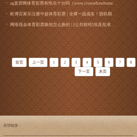
ag直营网体育彩票有快乐十分吗（www.crowndrawhome.com）
欧博百家乐注册中超体育彩票 | 全裸一战成名！脱轨期间三点真空上阵！导演称许不已
网络现金体育彩票换纸怎么换的 | [公共财经]埃及批准甘心为亚历平地面铁样貌向亚投行贷款
首页
上一页
1
2
3
4
5
6
7
8
下一页
末页
友情链接：