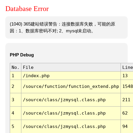
Database Error
(1040) 365建站错误警告：连接数据库失败，可能的原
因：1、数据库密码不对; 2、mysql未启动。
PHP Debug
No.
File
Line
1
/index.php
13
2
/source/function/function_extend.php
1548
3
/source/class/jzmysql.class.php
211
4
/source/class/jzmysql.class.php
62
5
/source/class/jzmysql.class.php
94