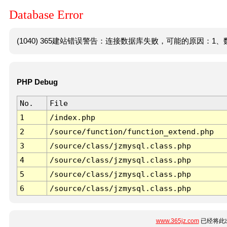
Database Error
(1040) 365建站错误警告：连接数据库失败，可能的原因：1、数
PHP Debug
No.
File
1
/index.php
2
/source/function/function_extend.php
3
/source/class/jzmysql.class.php
4
/source/class/jzmysql.class.php
5
/source/class/jzmysql.class.php
6
/source/class/jzmysql.class.php
www.365jz.com
已经将此