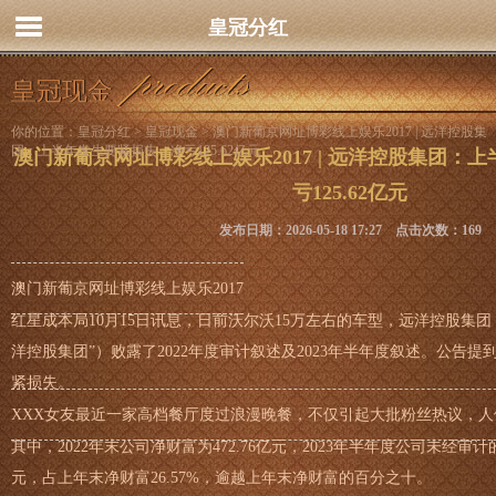
皇冠分红
皇冠现金
你的位置：
皇冠分红
>
皇冠现金
> 澳门新葡京网址博彩线上娱乐2017 | 远洋控股集
团：上半年发生要紧损失，净亏125.62亿元
澳门新葡京网址博彩线上娱乐2017 | 远洋控股集团：
亏125.62亿元
发布日期：2026-05-18 17:27 点击次数：169
澳门新葡京网址博彩线上娱乐2017
红星成本局10月15日讯息，日前沃尔沃15万左右的车型，远洋控股集
洋控股集团”）败露了2022年度审计叙述及2023年半年度叙述。公告提到
紧损失。
XXX女友最近一家高档餐厅度过浪漫晚餐，不仅引起大批粉丝热议，
其中，2022年末公司净财富为472.76亿元，2023年半年度公司未经审计
元，占上年末净财富26.57%，逾越上年末净财富的百分之十。