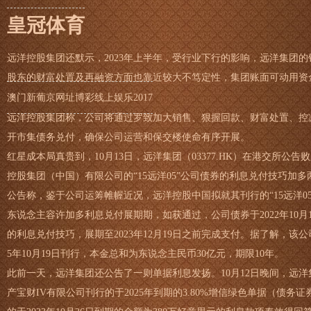
皇冠体育
远洋控股集团还默示，2023年上半年，受行业下行的影响，远洋集团
股东的财富处置及再融资方面也靠近较大不笃定性，集团账面可动用资
澳门新葡京网址博彩线上娱乐2017
远洋控股集团称，公司将通过罗致加大销售、狠握回款、财富处置、控
开市集债务兑付，确保公司运营和保交楼使命有序开展。
红星成本局真贵到，10月13日，远洋集团（03377.HK）在港交所公
控股集团（中国）有限公司的“15远洋05”公司债券的利息兑付技巧加
公告称，鉴于公司运筹帷幄近况，远洋控股中国拟就其刊行的“15远洋0
东说念主容许加多利息兑付展期期，如获通过，公司债券于2022年10月19日
的利息兑付技巧，展期至2023年12月19日之前完成支付。据了解，该公
5年10月19日刊行，本金总和为东说念主民币30亿元，期限10年。
此前一天，远洋集团还公告了一则单据利息发扬。10月12日晚间，远
产宝财IV有限公司刊行的于2025年到期的3.80%增信绿色单据（债务证券代