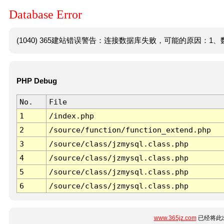
Database Error
(1040) 365建站错误警告：连接数据库失败，可能的原因：1、数
PHP Debug
No.
File
1
/index.php
2
/source/function/function_extend.php
3
/source/class/jzmysql.class.php
4
/source/class/jzmysql.class.php
5
/source/class/jzmysql.class.php
6
/source/class/jzmysql.class.php
www.365jz.com
已经将此