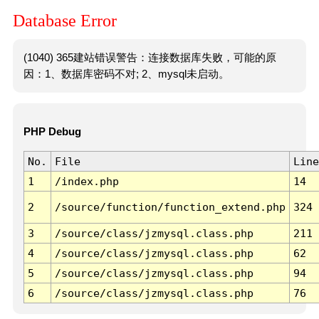
Database Error
(1040) 365建站错误警告：连接数据库失败，可能的原
因：1、数据库密码不对; 2、mysql未启动。
PHP Debug
No.
File
Line
1
/index.php
14
2
/source/function/function_extend.php
324
3
/source/class/jzmysql.class.php
211
4
/source/class/jzmysql.class.php
62
5
/source/class/jzmysql.class.php
94
6
/source/class/jzmysql.class.php
76