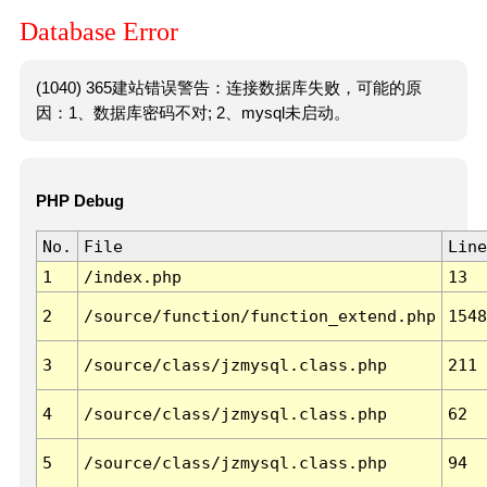
Database Error
(1040) 365建站错误警告：连接数据库失败，可能的原
因：1、数据库密码不对; 2、mysql未启动。
PHP Debug
No.
File
Line
1
/index.php
13
2
/source/function/function_extend.php
1548
3
/source/class/jzmysql.class.php
211
4
/source/class/jzmysql.class.php
62
5
/source/class/jzmysql.class.php
94